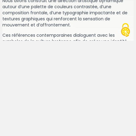
Nous avons construit une direction artistique dynamique
autour d’une palette de couleurs contrastée, d’une
composition frontale, d’une typographie impactante et de
textures graphiques qui renforcent la sensation de
mouvement et d’affrontement.
Ces références contemporaines dialoguent avec les
symboles de la culture bretonne afin de créer une identité
graphique originale, immédiatement identifiable et
parfaitement adaptée à un événement culturel.
Une identité graphique
au service de la communication
événementielle
Au-delà de son esthétique, cette identité visuelle raconte
une histoire.
Elle met en scène deux univers qui se rencontrent : celui des
battles urbaines et celui des bagadoù. Tous deux partagent